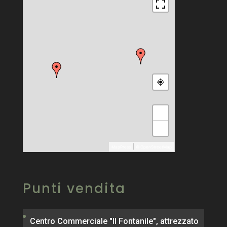
+
−
|
MapPress
© OpenStreetMap
Punti vendita
Centro Commerciale "Il Fontanile", attrezzato