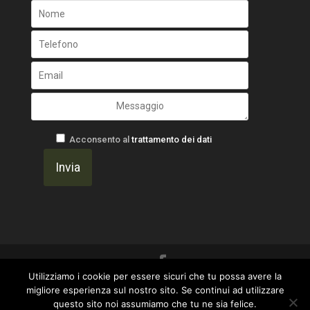
Acconsento al
trattamento dei dati
Utilizziamo i cookie per essere sicuri che tu possa avere la
Un progetto di
Gavilab Web Agency ~ I Marinai
migliore esperienza sul nostro sito. Se continui ad utilizzare
questo sito noi assumiamo che tu ne sia felice.
del Web
|
Privacy Policy
-
OtticaFava -