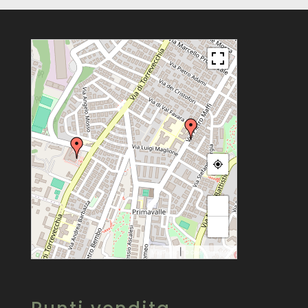
+
−
|
MapPress
© OpenStreetMap