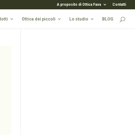
A proposito di Ottica Fava
Contatti
otti
Ottica dei piccoli
Lo studio
BLOG