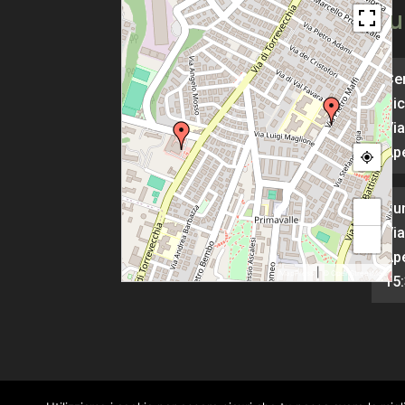
Pu
Cen
Pic
Via
Ape
Pu
+
Via
−
Ape
|
MapPress
© OpenStreetMap
15