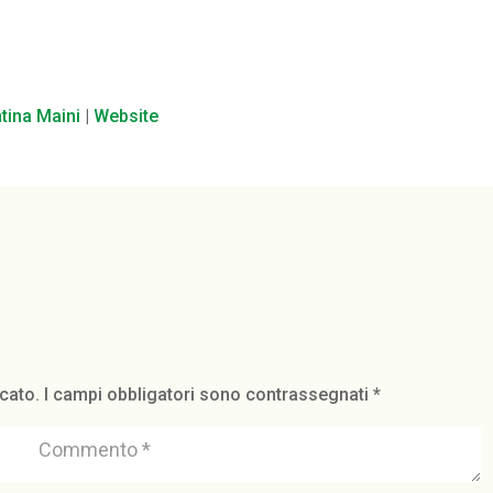
ntina Maini
|
Website
icato.
I campi obbligatori sono contrassegnati
*