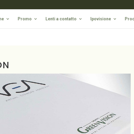
he
Promo
Lenti a contatto
Ipovisione
Prod
ON