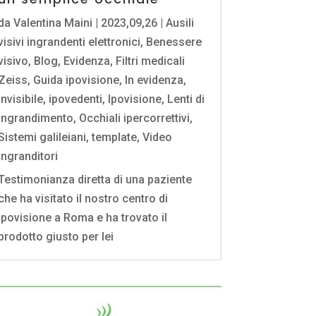
da
Valentina Maini
|
2023,09,26
|
Ausili
visivi ingrandenti elettronici
,
Benessere
visivo
,
Blog
,
Evidenza
,
Filtri medicali
Zeiss
,
Guida ipovisione
,
In evidenza
,
invisibile
,
ipovedenti
,
Ipovisione
,
Lenti di
ingrandimento
,
Occhiali ipercorrettivi
,
Sistemi galileiani
,
template
,
Video
ingranditori
Testimonianza diretta di una paziente
che ha visitato il nostro centro di
ipovisione a Roma e ha trovato il
prodotto giusto per lei