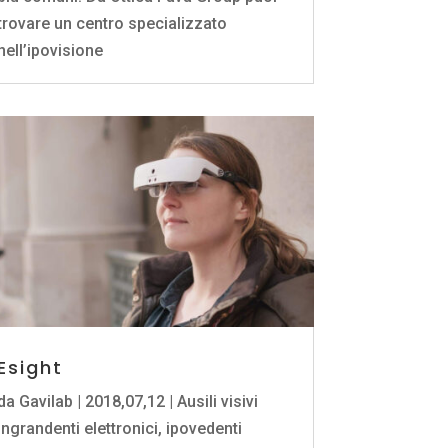
trovare un centro specializzato
nell’ipovisione
Esight
da
Gavilab
|
2018,07,12
|
Ausili visivi
ingrandenti elettronici
,
ipovedenti