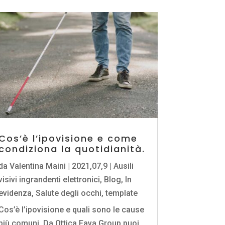
Cos’è l’ipovisione e come
condiziona la quotidianità.
da
Valentina Maini
|
2021,07,9
|
Ausili
visivi ingrandenti elettronici
,
Blog
,
In
evidenza
,
Salute degli occhi
,
template
Cos’è l’ipovisione e quali sono le cause
più comuni. Da Ottica Fava Group puoi