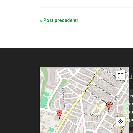
« Post precedenti
Pu
Cen
Pic
Via
Ape